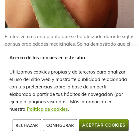
El aloe vera es una planta que se ha utilizado durante siglos
por sus propiedades medicinales. Se ha demostrado que el
aloe vera tiene efectos beneficiosos en la piel, especialmente
Acerca de las cookies en este sitio
en el tratamiento del acné.
Utilizamos cookies propias y de terceros para analizar
Los efectos del aloe vera en el acné se deben a sus
el uso del sitio web y mostrarte publicidad relacionada
propiedades antiinflamatorias...
con tus preferencias sobre la base de un perfil
elaborado a partir de tus hábitos de navegación (por
Lee mas »
ejemplo, páginas visitadas).
Más información en
nuestra
Política de cookies
.
Lanzaloe y su compromiso con el Medio
Ambiente. Reciclaje y compostaje
RECHAZAR
CONFIGURAR
ACEPTAR COOKIES
Publicado:
Junio 03, 2020
Categorías:
Artículos