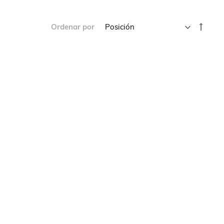
Fijar
Ordenar por
Direc
Desce