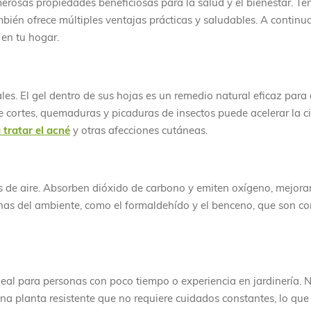
erosas propiedades beneficiosas para la salud y el bienestar. Te
bién ofrece múltiples ventajas prácticas y saludables. A continu
 en tu hogar.
es. El gel dentro de sus hojas es un remedio natural eficaz para 
re cortes, quemaduras y picaduras de insectos puede acelerar la cic
tratar el acné
y otras afecciones cutáneas.
s de aire. Absorben dióxido de carbono y emiten oxígeno, mejora
inas del ambiente, como el formaldehído y el benceno, que son 
deal para personas con poco tiempo o experiencia en jardinería. 
una planta resistente que no requiere cuidados constantes, lo que