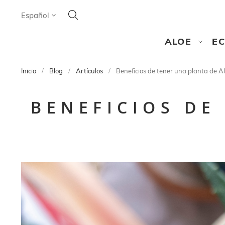
Search
Lenguaje
Español
SEARCH
ALOE
E
Inicio
Blog
Artículos
Beneficios de tener una planta de A
BENEFICIOS DE