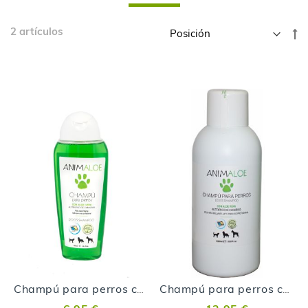
Skip
2
artículos
Fi
to
Di
product
D
list
Champú para perros con Aloe Vera
Champú para perros con Aloe Vera 1L