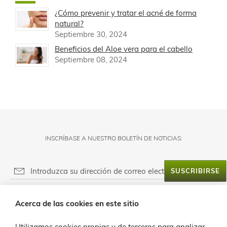
¿Cómo prevenir y tratar el acné de forma
natural?
Septiembre 30, 2024
Beneficios del Aloe vera para el cabello
Septiembre 08, 2024
INSCRÍBASE A NUESTRO BOLETÍN DE NOTICIAS:
SUSCRIBIRSE
RESPONSABLE DEL FICHERO:
Acerca de las cookies en este sitio
FINALIDAD:
ACERCA DE LANZALOE
LEGITIMACIÓN:
Utilizamos cookies propias y de terceros para analizar