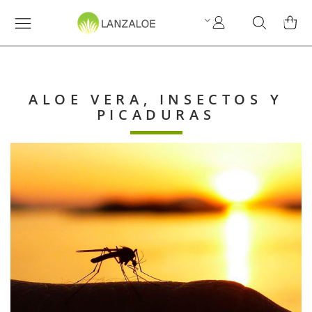
Mi
Search
MI C
cuenta
ALOE VERA, INSECTOS Y
PICADURAS