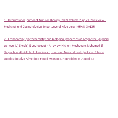
1.- International Journal of Natural Therapy.
2009, Volume 2, pp.21-26 Review -
Medicinal and Cosmetological Importance of Aloe vera. IMRAN QADIR
2.- Ethnobotany, phytochemistry and biological properties of Argan tree (Argania
spinosa (L.) Skeels) (Sapotaceae) - A review Hicham Mechqoq a, Mohamed El
Yaagoubi a, Abdallah El Hamdaoui a, Svetlana Momchilova b, Jackson Roberto
Guedes da Silva Almeida c, Fouad Msanda a, Noureddine El Aouad a,d