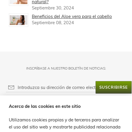
natural?
Septiembre 30, 2024
Beneficios del Aloe vera para el cabello
Septiembre 08, 2024
INSCRÍBASE A NUESTRO BOLETÍN DE NOTICIAS:
SUSCRIBIRSE
RESPONSABLE DEL FICHERO:
Acerca de las cookies en este sitio
FINALIDAD:
ACERCA DE LANZALOE
LEGITIMACIÓN:
Utilizamos cookies propias y de terceros para analizar
SERVICIO AL CLIENTE
PROVEEDOR DE MENSAJERÍA ONLINE:
el uso del sitio web y mostrarte publicidad relacionada
DESTINATARIOS: