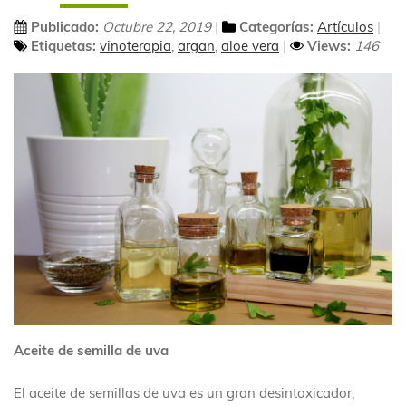
Publicado:
Octubre 22, 2019
Categorías:
Artículos
Etiquetas:
vinoterapia
,
argan
,
aloe vera
Views:
146
Aceite de semilla de uva
El aceite de semillas de uva es un gran desintoxicador,