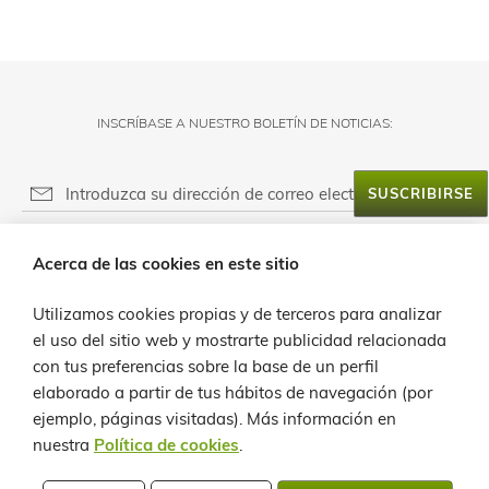
INSCRÍBASE A NUESTRO BOLETÍN DE NOTICIAS:
SUSCRIBIRSE
RESPONSABLE DEL FICHERO:
Acerca de las cookies en este sitio
FINALIDAD:
ACERCA DE LANZALOE
LEGITIMACIÓN:
Utilizamos cookies propias y de terceros para analizar
SERVICIO AL CLIENTE
PROVEEDOR DE MENSAJERÍA ONLINE:
el uso del sitio web y mostrarte publicidad relacionada
DESTINATARIOS:
con tus preferencias sobre la base de un perfil
INFO
DERECHOS:
elaborado a partir de tus hábitos de navegación (por
ejemplo, páginas visitadas).
Más información en
CONTACTO
nuestra
Política de cookies
.
POLÍTICA DE PRIVACIDAD