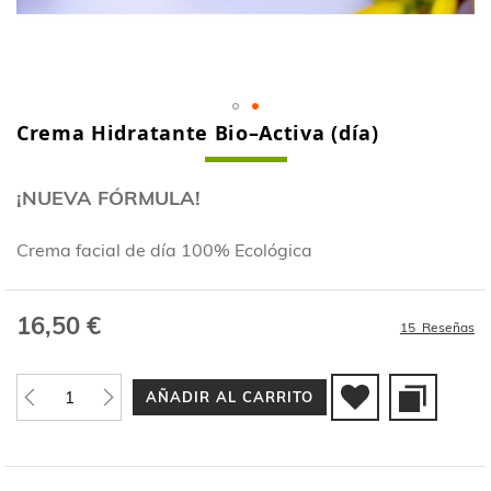
Crema Hidratante Bio–Activa (día)
Saltar
al
comienzo
¡NUEVA FÓRMULA!
de
la
galería
Crema facial de día 100% Ecológica
de
imágenes
16,50 €
15
Reseñas
AÑADIR AL CARRITO