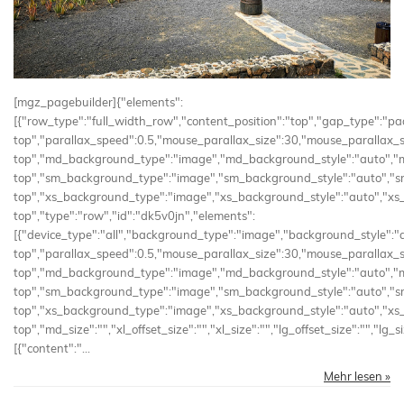
[mgz_pagebuilder]{"elements":
[{"row_type":"full_width_row","content_position":"top","gap_type":"p
top","parallax_speed":0.5,"mouse_parallax_size":30,"mouse_parallax_
top","md_background_type":"image","md_background_style":"auto","m
top","sm_background_type":"image","sm_background_style":"auto","s
top","xs_background_type":"image","xs_background_style":"auto","xs
top","type":"row","id":"dk5v0jn","elements":
[{"device_type":"all","background_type":"image","background_style":"
top","parallax_speed":0.5,"mouse_parallax_size":30,"mouse_parallax_
top","md_background_type":"image","md_background_style":"auto","m
top","sm_background_type":"image","sm_background_style":"auto","s
top","xs_background_type":"image","xs_background_style":"auto","xs
top","md_size":"","xl_offset_size":"","xl_size":"","lg_offset_size":"","lg
[{"content":"...
Mehr lesen »