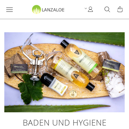
My
Search
MY C
Account
BADEN UND HYGIENE