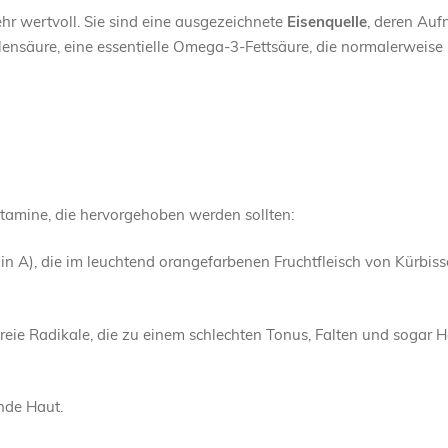
ehr wertvoll. Sie sind eine ausgezeichnete
Eisenquelle
, deren Au
lensäure, eine essentielle Omega-3-Fettsäure, die normalerweise 
itamine, die hervorgehoben werden sollten:
min A), die im leuchtend orangefarbenen Fruchtfleisch von Kürbi
reie Radikale, die zu einem schlechten Tonus, Falten und sogar 
nde Haut.