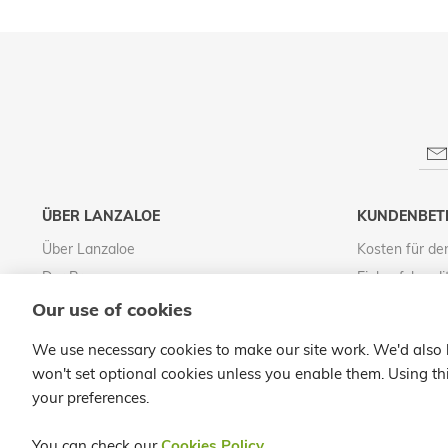
ÜBER LANZALOE
KUNDENBET
Über Lanzaloe
Kosten für de
Der Prozess
Einkaufskondi
Besuchen Sie den LanzaloePark
Rechtlicher H
Our use of cookies
Vertrieb von Lanzaloe
Datenschutz
We use necessary cookies to make our site work. We'd also li
Qualitätsverpflichtung
Cookies-Politi
won't set optional cookies unless you enable them. Using thi
your preferences.
You can check our
Cookies Policy
.