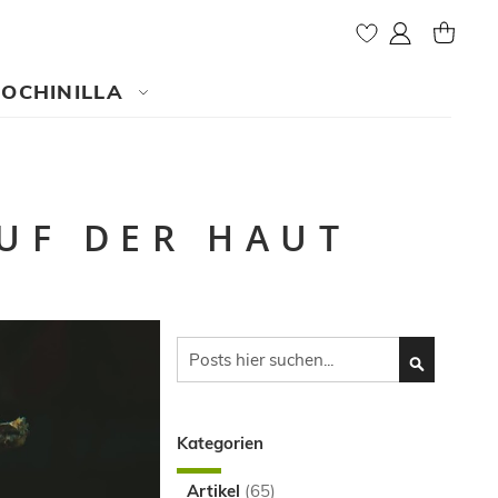
My Account
MY CAR
COCHINILLA
UF DER HAUT
Search
SEARCH
Kategorien
Artikel
(65)