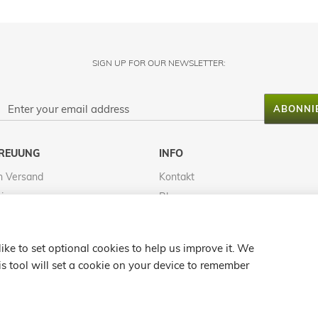
SIGN UP FOR OUR NEWSLETTER:
ABONNI
REUUNG
INFO
n Versand
Kontakt
tionen
Blog
inweis
FAQS
Bewertungen
ke to set optional cookies to help us improve it. We
k
Karte
s tool will set a cookie on your device to remember