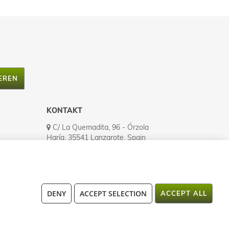
EREN
KONTAKT
C/ La Quemadita, 96 - Órzola
Haría, 35541 Lanzarote, Spain
Tel.: (+34) 928 524 335
Fax: (+34) 928 524 545
atencionalcliente@lanzaloe.com
Open MO to FR (8h00-16h00)
DENY
ACCEPT SELECTION
ACCEPT ALL