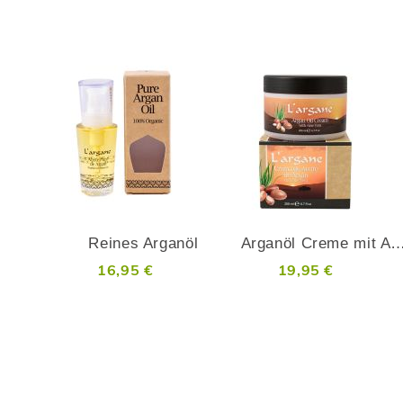
ZUR
ZUR
WUNSCHLISTE
WUNS
ADD
ADD
HINZUFÜGEN
HINZ
TO
TO
COMPARE
COMP
Reines Arganöl
Arganöl Creme mit Aloe Vera 
16,95 €
19,95 €