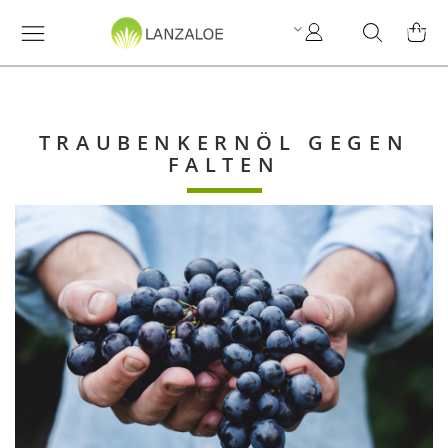
My
Search
MY C
Account
TRAUBENKERNÖL GEGEN
FALTEN