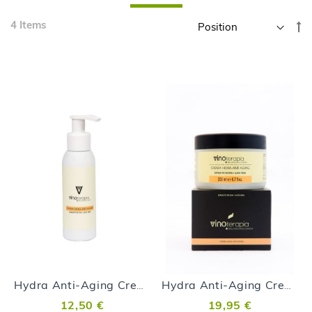
Skip
4
Items
Se
to
D
product
Di
list
Hydra Anti-Aging Creme aus vulkanischen Malvasía-Trauben - 100 ml
Hydra Anti-Aging Creme aus vulkanischen Malvasía-Trauben - 200 ml
12,50 €
19,95 €