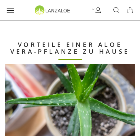
My
Search
MY C
Account
VORTEILE EINER ALOE
VERA-PFLANZE ZU HAUSE