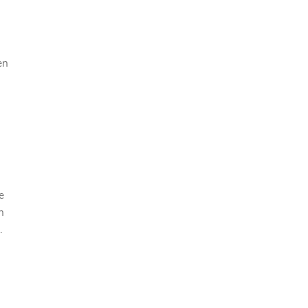
en
e
n
.