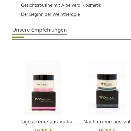
Gesichtsroutine mit Aloe vera. Kosmetik
Der Beginn der Weintherapie
Unsere Empfehlungen
ZUR
Z
WUNSCHLISTE
W
ADD
A
HINZUFÜGEN
H
TO
T
COMPARE
C
Tagescreme aus vulkanischen Malvasía-Trauben
15,50 €
15,50 €