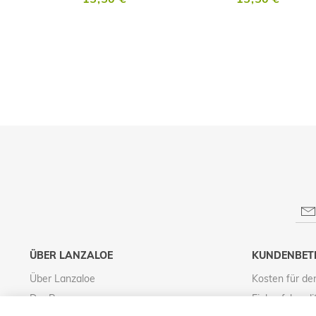
ÜBER LANZALOE
KUNDENBET
Über Lanzaloe
Kosten für de
Der Prozess
Einkaufskondi