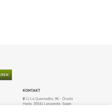
EREN
KONTAKT
C/ La Quemadita, 96 - Órzola
Haría, 35541 Lanzarote, Spain
Tel.: (+34) 928 524 335