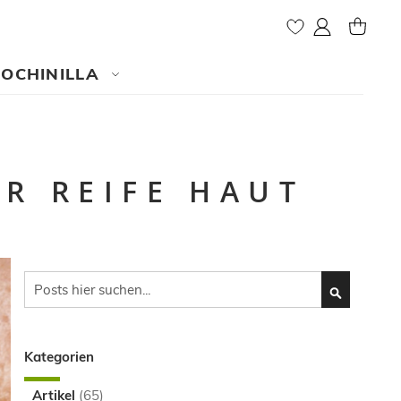
My Account
MY CAR
COCHINILLA
ÜR REIFE HAUT
Search
SEARCH
Kategorien
Artikel
(65)