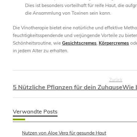
Dies ist besonders vorteilhaft für reife Haut, die auf
die Ansammlung von Toxinen sein kann.
Die Vinotherapie bietet eine natürliche und effektive Meth
feuchtigkeitsspendende und verjüngende Vorteile zu bieten
Schönheitsroutine, wie
Gesichtscremes
,
Körpercremes
ode
in jedem Alter zu erhalten.
Zurück
5 Nützliche Pflanzen für dein Zuhause
Wie 
Verwandte Posts
Nutzen von Aloe Vera für gesunde Haut