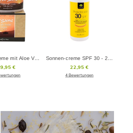
IN
IN
DEN
DEN
ZUR
ZUR
WARENKORB
WARENKORB
WUNSCHLISTE
WUNSCHLIS
ADD
ADD
HINZUFÜGEN
HINZUFÜGEN
TO
TO
COMPARE
COMPARE
Arganöl Creme mit Aloe Vera - 200 ml
Sonnen-creme SPF 30 - 250ml
9,95 €
22,95 €
ewertungen
4
Bewertungen