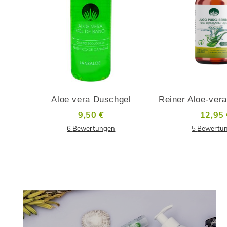
IN
DEN
ZUR
WARENKORB
WUNSCHLISTE
ADD
HINZUFÜGEN
TO
COMPARE
Aloe vera Duschgel
9,50 €
12,95
6
Bewertungen
5
Bewertu