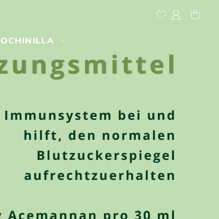
My Account
MY CAR
COCHINILLA