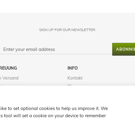
SIGN UP FOR OUR NEWSLETTER:
ABONNI
REUUNG
INFO
n Versand
Kontakt
tionen
Blog
inweis
FAQS
Bewertungen
ke to set optional cookies to help us improve it. We
k
Karte
s tool will set a cookie on your device to remember