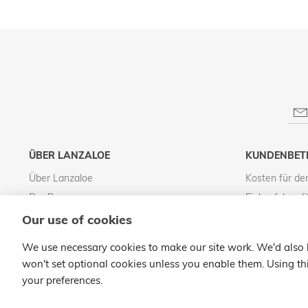
ÜBER LANZALOE
KUNDENBET
Über Lanzaloe
Kosten für de
Der Prozess
Einkaufskondi
Besuchen Sie den LanzaloePark
Rechtlicher H
Our use of cookies
Vertrieb von Lanzaloe
Datenschutz
We use necessary cookies to make our site work. We'd also li
Qualitätsverpflichtung
Cookies-Politi
won't set optional cookies unless you enable them. Using thi
your preferences.