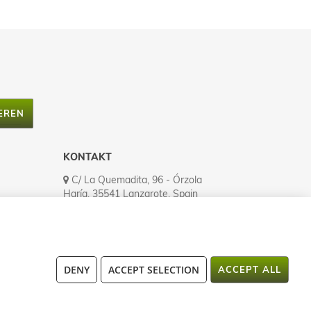
EREN
KONTAKT
C/ La Quemadita, 96 - Órzola
Haría, 35541 Lanzarote, Spain
Tel.: (+34) 928 524 335
Fax: (+34) 928 524 545
atencionalcliente@lanzaloe.com
Open MO to FR (8h00-16h00)
DENY
ACCEPT SELECTION
ACCEPT ALL