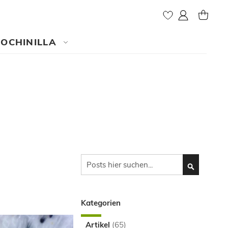
My Account
MY CAR
COCHINILLA
Search
SEARCH
Kategorien
Artikel
(65)