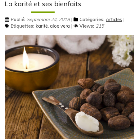
La karité et ses bienfaits
Publié:
Septembre 24, 2019
Catégories:
Articles
Etiquettes:
karité
,
aloe vera
Views:
215