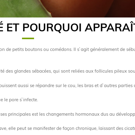
É ET POURQUOI APPARAÎ
tion de petits boutons ou comédons. Il s`agit généralement de sébu
té des glandes sébacées, qui sont reliées aux follicules pileux so
 puissent aussi se répandre sur le cou, les bras et d`autres parties 
 le pore s`infecte.
auses principales est les changements hormonaux dus au dévelop
e, elle peut se manifester de façon chronique, laissant des cicatr