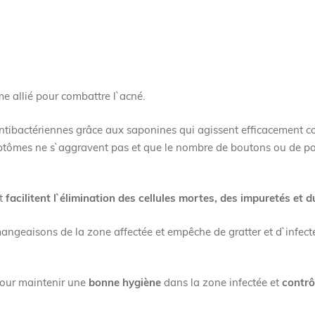
e allié pour combattre l`acné.
antibactériennes grâce aux saponines qui agissent efficacement co
ymptômes ne s`aggravent pas et que le nombre de boutons ou de po
et
facilitent l`élimination des cellules mortes, des impuretés et 
mangeaisons de la zone affectée et empêche de gratter et d`infect
 pour maintenir une
bonne hygiène
dans la zone infectée et
contrô