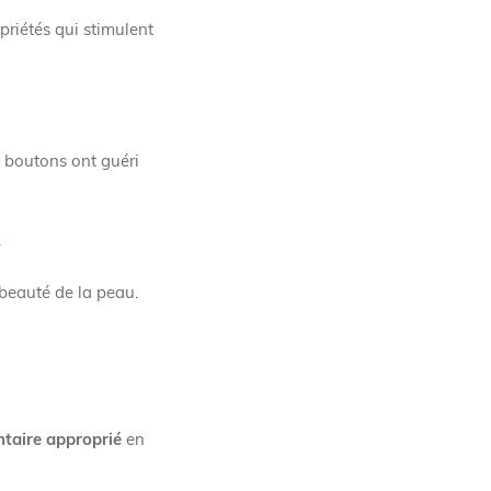
priétés qui stimulent
s boutons ont guéri
.
 beauté de la peau.
ntaire approprié
en