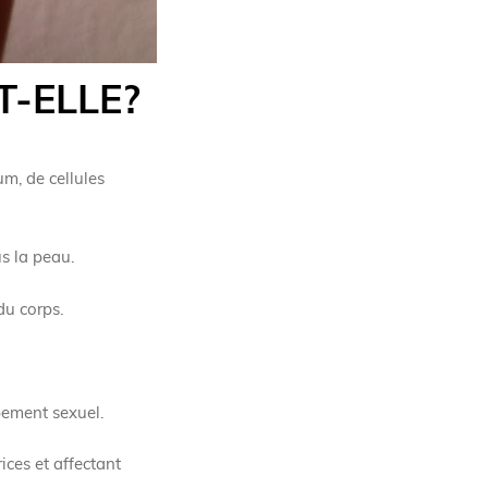
T-ELLE?
m, de cellules
us la peau.
du corps.
pement sexuel.
ices et affectant