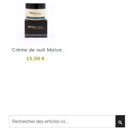
Crème de nuit Malvasia Volcanica
15,50 €
Cherchez
CHERC