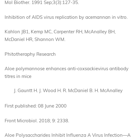
Mol Biother. 1991 Sep;3(3):127-35.
Inhibition of AIDS virus replication by acemannan in vitro.
Kahlon JB1, Kemp MC, Carpenter RH, McAnalley BH,
McDaniel HR, Shannon WM.
Phitotheraphy Research
Aloe polymannose enhances anti‐coxsackievirus antibody
titres in mice
J. Gauntt H. J. Wood H. R. McDaniel B. H. McAnalley
First published: 08 June 2000
Front Microbiol. 2018; 9: 2338.
Aloe Polysaccharides Inhibit Influenza A Virus Infection—A