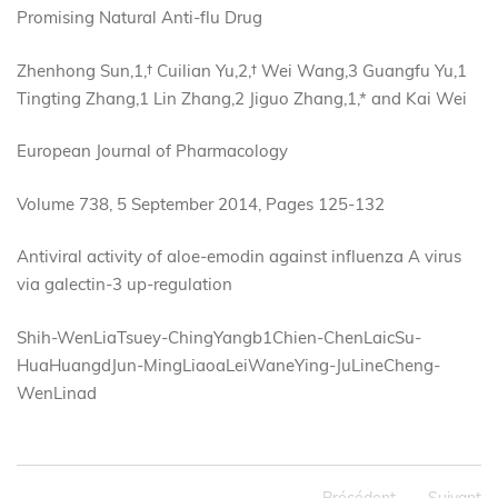
Promising Natural Anti-flu Drug
Zhenhong Sun,1,† Cuilian Yu,2,† Wei Wang,3 Guangfu Yu,1
Tingting Zhang,1 Lin Zhang,2 Jiguo Zhang,1,* and Kai Wei
European Journal of Pharmacology
Volume 738, 5 September 2014, Pages 125-132
Antiviral activity of aloe-emodin against influenza A virus
via galectin-3 up-regulation
Shih-WenLiaTsuey-ChingYangb1Chien-ChenLaicSu-
HuaHuangdJun-MingLiaoaLeiWaneYing-JuLineCheng-
WenLinad