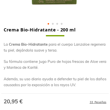
Crema Bio-Hidratante - 200 ml
Saltar
al
comienzo
La
Crema Bio-Hidratante
para el cuerpo Lanzaloe regenera
de
tu piel, dejándola suave y tersa.
la
galería
de
Su fórmula contiene Jugo Puro de hojas frescas de Aloe vera
imágenes
y Manteca de Karité.
Además, su uso diario ayuda a defender tu piel de los daños
causados por la exposición a los rayos UV.
20,95 €
33
Reseñas