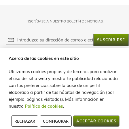
INSCRÍBASE A NUESTRO BOLETÍN DE NOTICIAS:
SUSCRIBIRSE
RESPONSABLE DEL FICHERO:
Acerca de las cookies en este sitio
FINALIDAD:
ACERCA DE LANZALOE
LEGITIMACIÓN:
Utilizamos cookies propias y de terceros para analizar
SERVICIO AL CLIENTE
PROVEEDOR DE MENSAJERÍA ONLINE:
el uso del sitio web y mostrarte publicidad relacionada
DESTINATARIOS:
con tus preferencias sobre la base de un perfil
INFO
DERECHOS:
elaborado a partir de tus hábitos de navegación (por
ejemplo, páginas visitadas).
Más información en
CONTACTO
nuestra
Política de cookies
.
POLÍTICA DE PRIVACIDAD
C/ LA QUEMADITA, 96 35541 ÓRZOLA - LANZAROTE TEL.: +34 928
RECHAZAR
CONFIGURAR
ACEPTAR COOKIES
819913 / +34 902 362258 FAX:+34 928 524 545