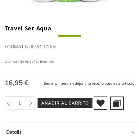
Travel Set Aqua
Saltar
al
comienzo
FORMAT NUEVO 100ml
de
la
galería
Champú / Gel de Baño / Body Milk
de
imágenes
16,95 €
Sea el primero en dejar una reseña para este artículo
AÑADIR AL CARRITO
Details