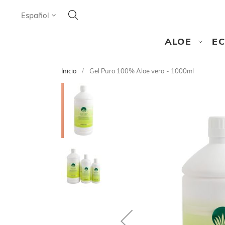
Search
Lenguaje
Español
SEARCH
ALOE
E
Inicio
Gel Puro 100% Aloe vera - 1000ml
Saltar
al
final
de
la
galería
de
imágenes