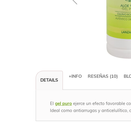
+INFO
RESEÑAS
10
BL
DETAILS
Saltar
al
comienzo
de
El
gel puro
ejerce un efecto favorable co
la
Ideal como antiarrugas y anticelulítico,
galería
de
imágenes