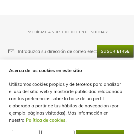
INSCRÍBASE A NUESTRO BOLETÍN DE NOTICIAS:
SUSCRIBIRSE
RESPONSABLE DEL FICHERO:
Acerca de las cookies en este sitio
FINALIDAD:
ACERCA DE LANZALOE
LEGITIMACIÓN:
Utilizamos cookies propias y de terceros para analizar
SERVICIO AL CLIENTE
PROVEEDOR DE MENSAJERÍA ONLINE:
el uso del sitio web y mostrarte publicidad relacionada
DESTINATARIOS:
con tus preferencias sobre la base de un perfil
INFO
DERECHOS:
elaborado a partir de tus hábitos de navegación (por
ejemplo, páginas visitadas).
Más información en
CONTACTO
nuestra
Política de cookies
.
POLÍTICA DE PRIVACIDAD