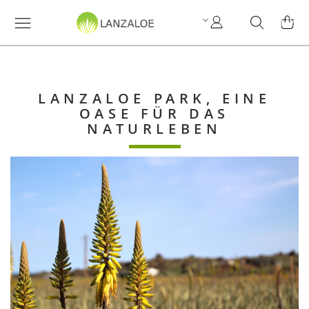
My
Search
MY C
Account
LANZALOE PARK, EINE
OASE FÜR DAS
NATURLEBEN