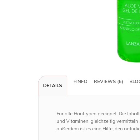
+INFO
REVIEWS
6
BLO
DETAILS
Skip
to
the
beginning
of
Für alle Hauttypen geeignet. Die Inha
the
und Vitaminen, gleichzeitig vermittel
images
außerdem ist es eine Hilfe, den natürli
gallery