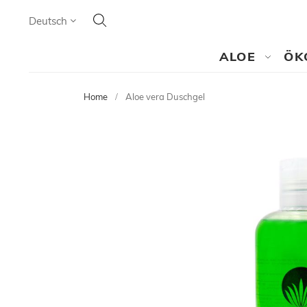
Search
Language
Deutsch
SEARCH
ALOE
ÖK
Home
Aloe vera Duschgel
Skip
to
the
end
of
the
images
gallery