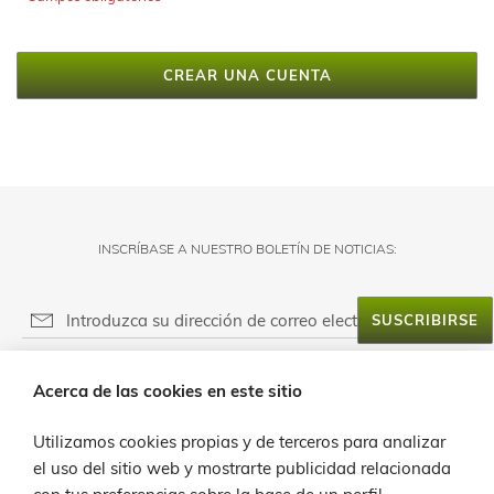
CREAR UNA CUENTA
INSCRÍBASE A NUESTRO BOLETÍN DE NOTICIAS:
SUSCRIBIRSE
RESPONSABLE DEL FICHERO:
Acerca de las cookies en este sitio
FINALIDAD:
ACERCA DE LANZALOE
LEGITIMACIÓN:
Utilizamos cookies propias y de terceros para analizar
SERVICIO AL CLIENTE
PROVEEDOR DE MENSAJERÍA ONLINE:
el uso del sitio web y mostrarte publicidad relacionada
DESTINATARIOS: