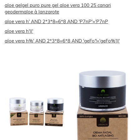
aloe gelgel puro pure gel aloe vera 100 25 canari
geodermaloe à lanzarote
aloe vera h' AND 2*3*8=6*8 AND 'P7nP'='P7nP
aloe vera h'||'
aloe vera h%' AND 2*3*8=6*8 AND 'geFo'!='geFo%'||'