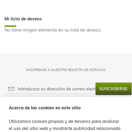
leyendo
página
Mi lista de deseos
No tiene ningún elemento en su lista de deseos.
INSCRÍBASE A NUESTRO BOLETÍN DE NOTICIAS:
SUSCRIBIRSE
RESPONSABLE DEL FICHERO:
Acerca de las cookies en este sitio
FINALIDAD:
ACERCA DE LANZALOE
LEGITIMACIÓN:
Utilizamos cookies propias y de terceros para analizar
SERVICIO AL CLIENTE
PROVEEDOR DE MENSAJERÍA ONLINE:
el uso del sitio web y mostrarte publicidad relacionada