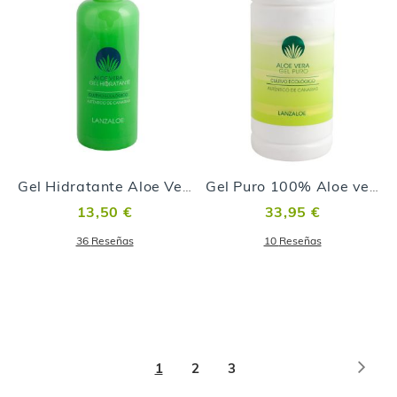
Gel Hidratante Aloe Vera After Sun
Gel Puro 100% Aloe vera - 1000ml
13,50 €
33,95 €
36
Reseñas
10
Reseñas
Página
Pági
Sigu
Actualmente
Página
Página
1
2
3
estás