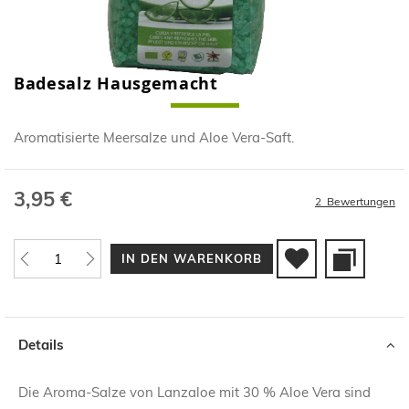
Badesalz Hausgemacht
Skip
to
the
Aromatisierte Meersalze und Aloe Vera-Saft.
beginning
of
the
3,95 €
images
2
Bewertungen
gallery
IN DEN WARENKORB
Details
Die Aroma-Salze von Lanzaloe mit 30 % Aloe Vera sind