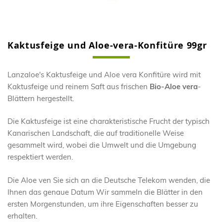
Kaktusfeige und Aloe-vera-Konfitüre 99gr
Skip
to
the
Lanzaloe's Kaktusfeige und Aloe vera Konfitüre wird mit
beginning
Kaktusfeige und reinem Saft aus frischen
Bio-Aloe vera
-
of
the
Blättern hergestellt.
images
gallery
Die Kaktusfeige ist eine charakteristische Frucht der typisch
Kanarischen Landschaft, die auf traditionelle Weise
gesammelt wird, wobei die Umwelt und die Umgebung
respektiert werden.
Die Aloe ven Sie sich an die Deutsche Telekom wenden, die
Ihnen das genaue Datum Wir sammeln die Blätter in den
ersten Morgenstunden, um ihre Eigenschaften besser zu
erhalten.