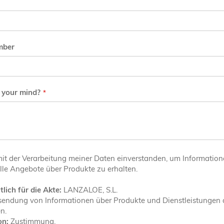
mber
 your mind?
mit der Verarbeitung meiner Daten einverstanden, um Informatio
le Angebote über Produkte zu erhalten.
lich für die Akte:
LANZALOE, S.L.
endung von Informationen über Produkte und Dienstleistungen 
n.
on:
Zustimmung.