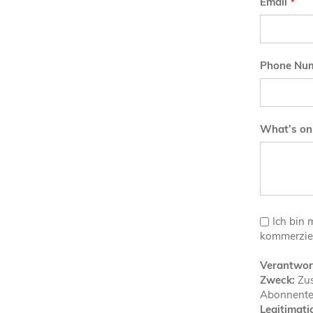
Email
Phone Nu
What’s on
Ich bin 
kommerziel
Verantwort
Zweck:
Zus
Abonnente
Legitimati