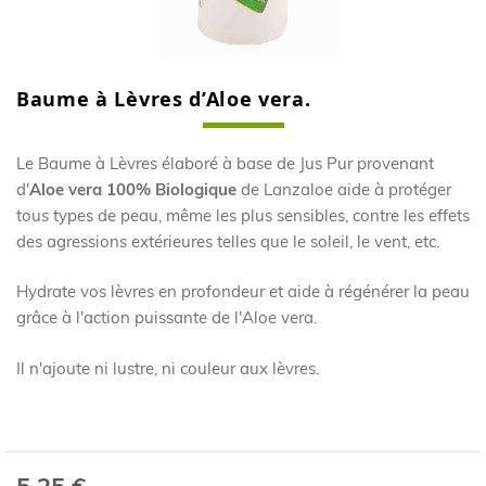
Baume à Lèvres d’Aloe vera.
Skip
to
the
Le Baume à Lèvres élaboré à base de Jus Pur provenant
beginning
d
'
Aloe vera 100% Biologique
de Lanzaloe aide à protéger
of
the
tous types de peau, même les plus sensibles, contre les effets
images
des agressions extérieures telles que le soleil, le vent, etc.
gallery
Hydrate vos lèvres en profondeur et aide à régénérer la peau
grâce à l'action puissante de l'Aloe vera.
Il n'ajoute ni lustre, ni couleur aux lèvres.