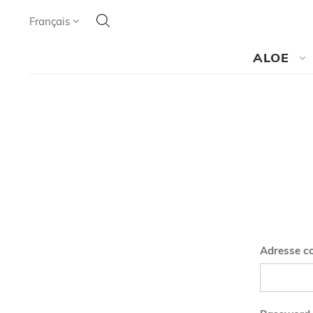
Cherchez
Language
Français
CHERCHEZ
ALOE
Adresse co