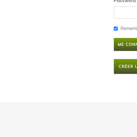
Password
Remem
ME CON
CRÉER 