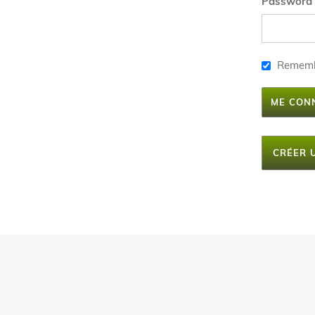
Password
Remem
ME CON
CRÉER 