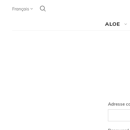
Cherchez
Language
Français
CHERCHEZ
ALOE
Adresse co