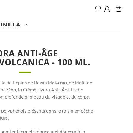
Mon compte
MY CAR
INILLA
DRA ANTI-ÂGE
VOLCANICA - 100 ML.
uile de Pépins de Raisin Malvasia, de Moût de
'Aloe Vera, la Crème Hydra Anti-Âge Hydra
n profonde à la peau du visage et du corps.
s polyphénols présents dans le raisin empêche
turé.
apportent fermeté, douceur et douceur à la