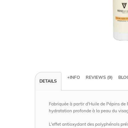
+INFO
REVIEWS
9
BLO
Skip
DETAILS
to
the
beginning
of
Fabriquée à partir d'Huile de Pépins de
the
hydratation profonde à la peau du visag
images
gallery
L'effet antioxydant des polyphénols prés