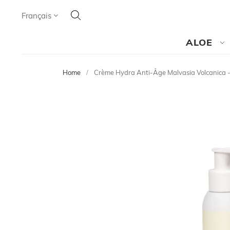
Cherchez
Language
Français
CHERCHEZ
ALOE
Home
Crème Hydra Anti-Âge Malvasia Volcanica -
Skip
to
the
end
of
the
images
gallery