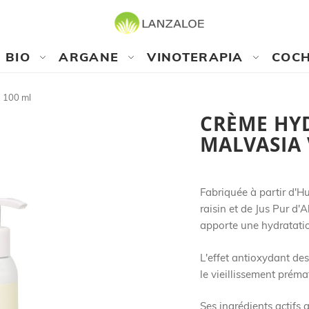
BIO
ARGANE
VINOTERAPIA
COCH
 100 ml
CRÈME HY
MALVASIA 
Fabriquée à partir d'H
raisin et de Jus Pur d
apporte une hydratatio
L'effet antioxydant de
le vieillissement préma
Ses ingrédients actifs 