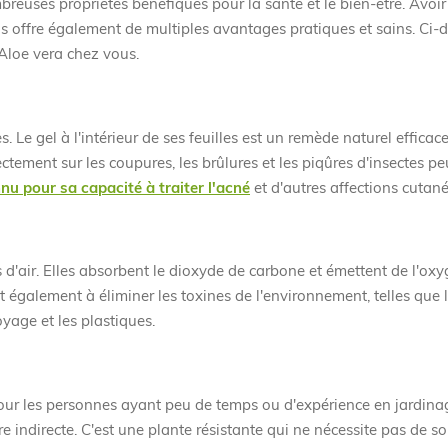
reuses propriétés bénéfiques pour la santé et le bien-être. Avoir
s offre également de multiples avantages pratiques et sains. Ci-
Aloe vera chez vous.
. Le gel à l'intérieur de ses feuilles est un remède naturel efficac
ctement sur les coupures, les brûlures et les piqûres d'insectes peu
nu pour sa capacité à traiter l'acné
et d'autres affections cutané
s d'air. Elles absorbent le dioxyde de carbone et émettent de l'ox
ent également à éliminer les toxines de l'environnement, telles que
yage et les plastiques.
 pour les personnes ayant peu de temps ou d'expérience en jardinag
 indirecte. C'est une plante résistante qui ne nécessite pas de so