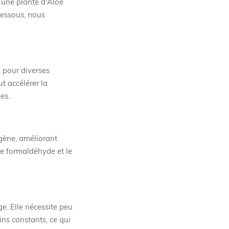
 une plante d'Aloe
dessous, nous
e pour diverses
t accélérer la
es.
ygène, améliorant
 le formaldéhyde et le
e. Elle nécessite peu
ins constants, ce qui