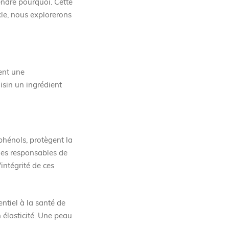
rendre pourquoi. Cette
cle, nous explorerons
ient une
isin un ingrédient
yphénols, protègent la
ines responsables de
'intégrité de ces
entiel à la santé de
 élasticité. Une peau