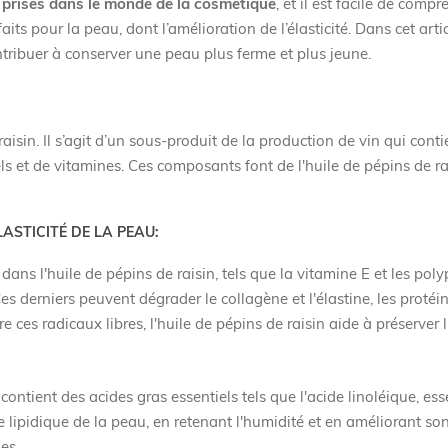
s prisés dans le monde de la cosmétique
, et il est facile de comp
its pour la peau, dont l’amélioration de l’élasticité. Dans cet arti
tribuer à conserver une peau plus ferme et plus jeune.
raisin. Il s’agit d’un sous-produit de la production de vin qui cont
ls et de vitamines. Ces composants font de l'huile de pépins de ra
LASTICITÉ DE LA PEAU:
ans l'huile de pépins de raisin, tels que la vitamine E et les pol
 derniers peuvent dégrader le collagène et l'élastine, les proté
re ces radicaux libres, l'huile de pépins de raisin aide à préserver l
contient des acides gras essentiels tels que l'acide linoléique, ess
e lipidique de la peau, en retenant l'humidité et en améliorant son
es.