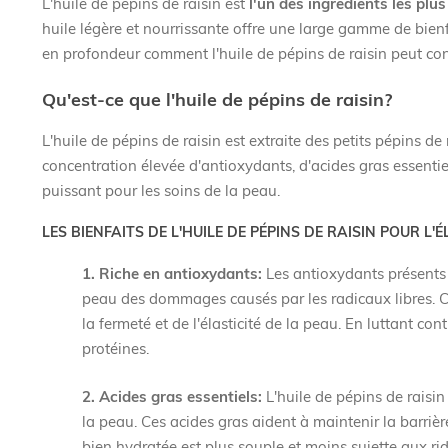
L'huile de pépins de raisin est
l'un des ingrédients les plu
huile légère et nourrissante offre une large gamme de bienfa
en profondeur comment l'huile de pépins de raisin peut con
Qu'est-ce que l'huile de pépins de raisin?
L'huile de pépins de raisin est extraite des petits pépins de 
concentration élevée d'antioxydants, d'acides gras essentie
puissant pour les soins de la peau.
LES BIENFAITS DE L'HUILE DE PÉPINS DE RAISIN POUR L'É
1. Riche en antioxydants:
Les antioxydants présents d
peau des dommages causés par les radicaux libres. Ces
la fermeté et de l'élasticité de la peau. En luttant cont
protéines.
2. Acides gras essentiels:
L'huile de pépins de raisin 
la peau. Ces acides gras aident à maintenir la barrièr
bien hydratée est plus souple et moins sujette aux rid