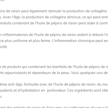
ins de raisin peut également stimuler la production de collagène.
u. Avec l'âge, la production de collagène diminue, ce qui peut ent
 produits contenant de l'huile de pépins de raisin peut aider à cont
i-inflammatoires de l'huile de pépins de raisin aident à réduire l'
nce plus uniforme et plus ferme. L'inflammation chronique peut 
cité.
 produits qui combinent les bienfaits de l'huile de pépins de ra
fets rajeunissants et réparateurs de la peau. Voici quelques-uns d
ème anti-âge, formulée avec de l'huile de pépins de raisin, du moû
xydants et d’hydratation en profondeur. Ces ingrédients sont idé
u.
ent des extraits de raisin et Aloe vera, qui nettoient en douceur l