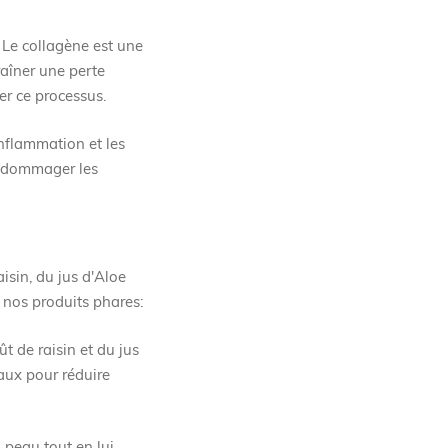
 Le collagène est une
raîner une perte
rer ce processus.
inflammation et les
endommager les
isin, du jus d'Aloe
e nos produits phares:
t de raisin et du jus
aux pour réduire
a peau tout en lui