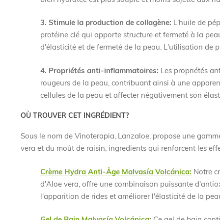
3. Stimule la production de collagène:
L'huile de pép
protéine clé qui apporte structure et fermeté à la pea
d'élasticité et de fermeté de la peau. L'utilisation de
4. Propriétés anti-inflammatoires:
Les propriétés ant
rougeurs de la peau, contribuant ainsi à une appare
cellules de la peau et affecter négativement son élasti
OÙ TROUVER CET INGRÉDIENT?
Sous le nom de Vinoterapia, Lanzaloe, propose une gamme de
vera et du moût de raisin, ingredients qui renforcent les ef
Crème Hydra Anti-Âge Malvasía Volcánica:
Notre cr
d'Aloe vera, offre une combinaison puissante d'antio
l'apparition de rides et améliorer l'élasticité de la pea
Gel de Bain Malvasía Volcánica
:
Ce gel de bain conti