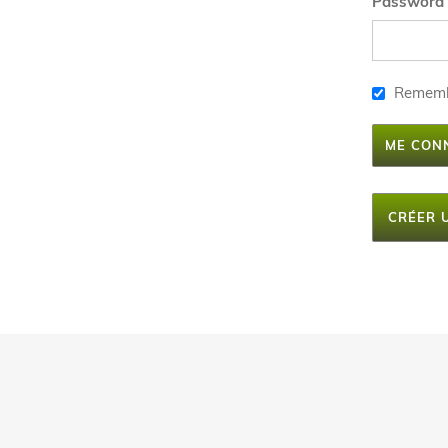
Password
Remem
ME CON
CRÉER 