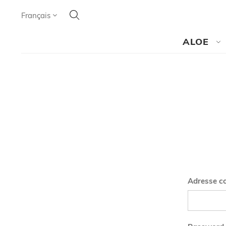
Cherchez
Language
Français
CHERCHEZ
ALOE
Adresse co